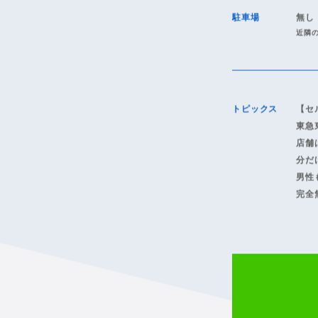
脱毛方式
SHR
最寄駅
元住
駐車場
無し
近隣
トピックス
【セ
東急
店舗
分だ