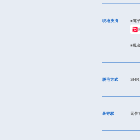
定休日
無し
決済
■ク
現地決済
■電
■現